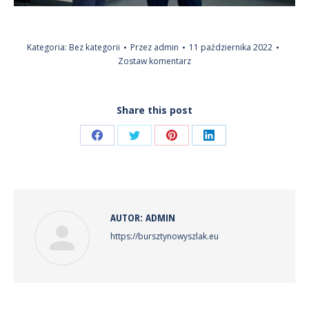
Kategoria:
Bez kategorii
Przez
admin
11 października 2022
Zostaw komentarz
Share this post
Share
Share
Share
Share
on
on
on
on
Facebook
Twitter
Pinterest
LinkedIn
AUTOR:
ADMIN
https://bursztynowyszlak.eu