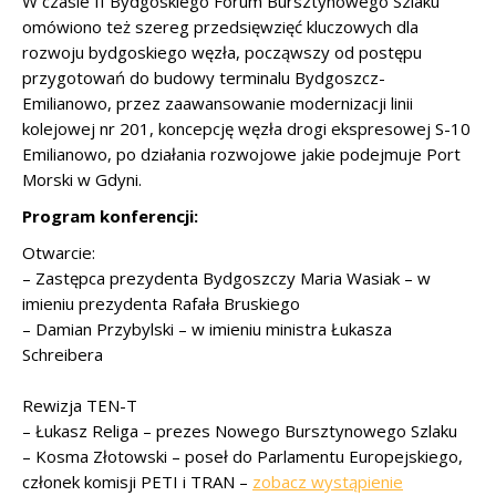
W czasie II Bydgoskiego Forum Bursztynowego Szlaku
omówiono też szereg przedsięwzięć kluczowych dla
rozwoju bydgoskiego węzła, począwszy od postępu
przygotowań do budowy terminalu Bydgoszcz-
Emilianowo, przez zaawansowanie modernizacji linii
kolejowej nr 201, koncepcję węzła drogi ekspresowej S-10
Emilianowo, po działania rozwojowe jakie podejmuje Port
Morski w Gdyni.
Program konferencji:
Otwarcie:
– Zastępca prezydenta Bydgoszczy Maria Wasiak – w
imieniu prezydenta Rafała Bruskiego
– Damian Przybylski – w imieniu ministra Łukasza
Schreibera
Rewizja TEN-T
– Łukasz Religa – prezes Nowego Bursztynowego Szlaku
– Kosma Złotowski – poseł do Parlamentu Europejskiego,
członek komisji PETI i TRAN –
zobacz wystąpienie