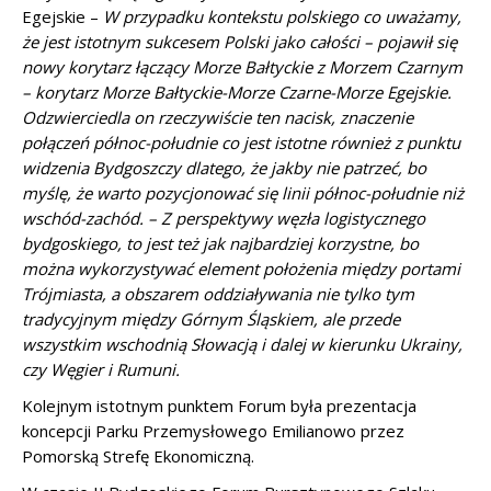
Egejskie –
W przypadku kontekstu polskiego co uważamy,
że jest istotnym sukcesem Polski jako całości – pojawił się
nowy korytarz łączący Morze Bałtyckie z Morzem Czarnym
– korytarz Morze Bałtyckie-Morze Czarne-Morze Egejskie.
Odzwierciedla on rzeczywiście ten nacisk, znaczenie
połączeń północ-południe co jest istotne również z punktu
widzenia Bydgoszczy dlatego, że jakby nie patrzeć, bo
myślę, że warto pozycjonować się linii północ-południe niż
wschód-zachód. – Z perspektywy węzła logistycznego
bydgoskiego, to jest też jak najbardziej korzystne, bo
można wykorzystywać element położenia między portami
Trójmiasta, a obszarem oddziaływania nie tylko tym
tradycyjnym między Górnym Śląskiem, ale przede
wszystkim wschodnią Słowacją i dalej w kierunku Ukrainy,
czy Węgier i Rumuni.
Kolejnym istotnym punktem Forum była prezentacja
koncepcji Parku Przemysłowego Emilianowo przez
Pomorską Strefę Ekonomiczną.