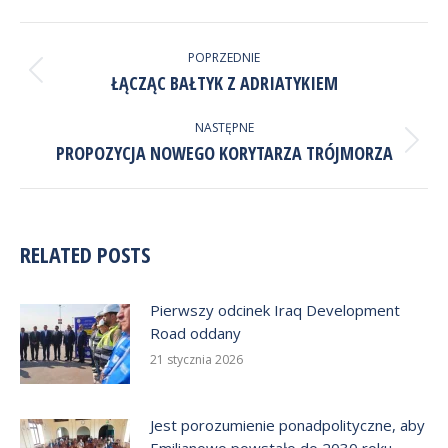
NAWIGACJA
WPISÓW
POPRZEDNIE
Poprzedni
ŁĄCZĄC BAŁTYK Z ADRIATYKIEM
wpis:
NASTĘPNE
Następny
PROPOZYCJA NOWEGO KORYTARZA TRÓJMORZA
wpis:
RELATED POSTS
Pierwszy odcinek Iraq Development
Road oddany
21 stycznia 2026
Jest porozumienie ponadpolityczne, aby
Emilianowo powstało do 2030 roku