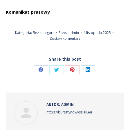
Komunikat prasowy
Kategoria:
Bez kategorii
Przez
admin
4 listopada 2025
Zostaw komentarz
Share this post
Share
Share
Share
Share
on
on
on
on
Facebook
Twitter
Pinterest
LinkedIn
AUTOR:
ADMIN
https://bursztynowyszlak.eu