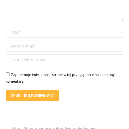
Imię *
Adres e-mail *
Strona internetowa
Zapisz moje imię, email i stronę w tej przeglądarce na następny
komentarz.
OPUBLIKUJ KOMENTARZ
https://bursztynowyszlak.eu/index.php/petycja