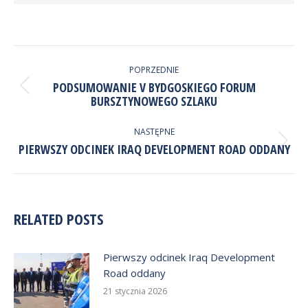
NAWIGACJA
WPISÓW
POPRZEDNIE
PODSUMOWANIE V BYDGOSKIEGO FORUM
Poprzedni
BURSZTYNOWEGO SZLAKU
wpis:
NASTĘPNE
Następny
PIERWSZY ODCINEK IRAQ DEVELOPMENT ROAD ODDANY
wpis:
RELATED POSTS
Pierwszy odcinek Iraq Development
Road oddany
21 stycznia 2026