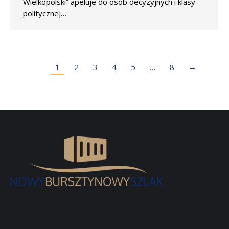
Wielkopolski” apeluje do osób decyzyjnych i klasy
politycznej…
1
2
3
4
5
…
8
→