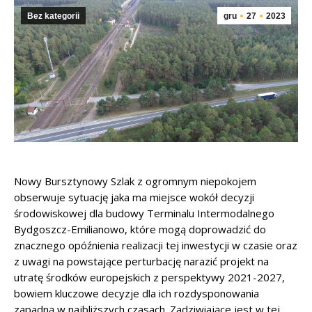
Bez kategorii
gru
27
2023
Nowy Bursztynowy Szlak z ogromnym niepokojem
obserwuje sytuację jaka ma miejsce wokół decyzji
środowiskowej dla budowy Terminalu Intermodalnego
Bydgoszcz-Emilianowo, które mogą doprowadzić do
znacznego opóźnienia realizacji tej inwestycji w czasie oraz
z uwagi na powstające perturbację narazić projekt na
utratę środków europejskich z perspektywy 2021-2027,
bowiem kluczowe decyzje dla ich rozdysponowania
zapadną w najbliższych czasach. Zadziwiające jest w tej