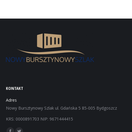
KONTAKT
Adres
Nowy Bursztynowy Szlak ul. Gdańska 5 85-005 Bydgoszcz
KRS: 0000891703 NIP: 9671444415
Znajdź nas na: