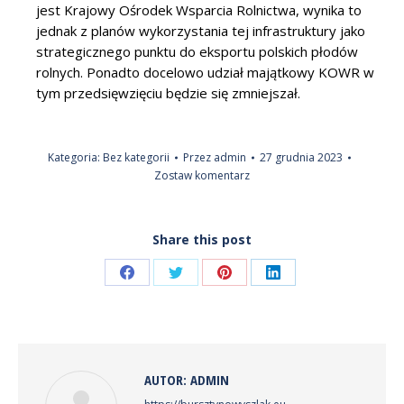
jest Krajowy Ośrodek Wsparcia Rolnictwa, wynika to
jednak z planów wykorzystania tej infrastruktury jako
strategicznego punktu do eksportu polskich płodów
rolnych. Ponadto docelowo udział majątkowy KOWR w
tym przedsięwzięciu będzie się zmniejszał.
Kategoria:
Bez kategorii
Przez
admin
27 grudnia 2023
Zostaw komentarz
Share this post
Share
Share
Share
Share
on
on
on
on
Facebook
Twitter
Pinterest
LinkedIn
AUTOR:
ADMIN