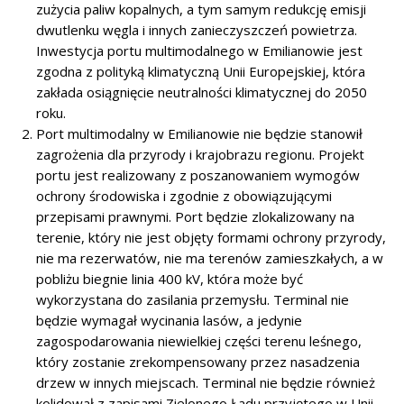
zużycia paliw kopalnych, a tym samym redukcję emisji
dwutlenku węgla i innych zanieczyszczeń powietrza.
Inwestycja portu multimodalnego w Emilianowie jest
zgodna z polityką klimatyczną Unii Europejskiej, która
zakłada osiągnięcie neutralności klimatycznej do 2050
roku.
Port multimodalny w Emilianowie nie będzie stanowił
zagrożenia dla przyrody i krajobrazu regionu. Projekt
portu jest realizowany z poszanowaniem wymogów
ochrony środowiska i zgodnie z obowiązującymi
przepisami prawnymi. Port będzie zlokalizowany na
terenie, który nie jest objęty formami ochrony przyrody,
nie ma rezerwatów, nie ma terenów zamieszkałych, a w
pobliżu biegnie linia 400 kV, która może być
wykorzystana do zasilania przemysłu. Terminal nie
będzie wymagał wycinania lasów, a jedynie
zagospodarowania niewielkiej części terenu leśnego,
który zostanie zrekompensowany przez nasadzenia
drzew w innych miejscach. Terminal nie będzie również
kolidował z zapisami Zielonego Ładu przyjętego w Unii