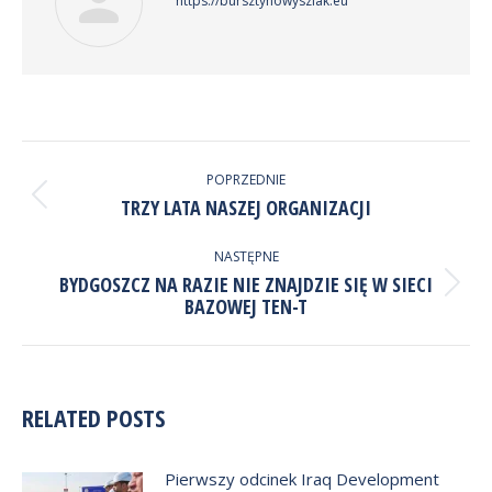
https://bursztynowyszlak.eu
NAWIGACJA
WPISÓW
POPRZEDNIE
Poprzedni
TRZY LATA NASZEJ ORGANIZACJI
wpis:
NASTĘPNE
BYDGOSZCZ NA RAZIE NIE ZNAJDZIE SIĘ W SIECI
Następny
BAZOWEJ TEN-T
wpis:
RELATED POSTS
Pierwszy odcinek Iraq Development