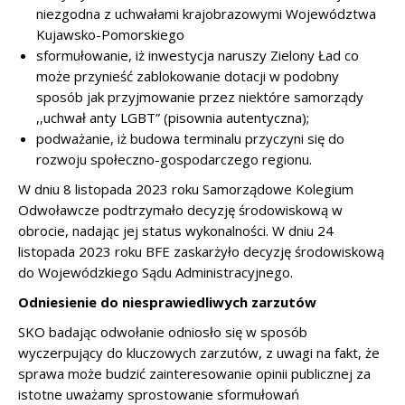
niezgodna z uchwałami krajobrazowymi Województwa
Kujawsko-Pomorskiego
sformułowanie, iż inwestycja naruszy Zielony Ład co
może przynieść zablokowanie dotacji w podobny
sposób jak przyjmowanie przez niektóre samorządy
,,uchwał anty LGBT” (pisownia autentyczna);
podważanie, iż budowa terminalu przyczyni się do
rozwoju społeczno-gospodarczego regionu.
W dniu 8 listopada 2023 roku Samorządowe Kolegium
Odwoławcze podtrzymało decyzję środowiskową w
obrocie, nadając jej status wykonalności. W dniu 24
listopada 2023 roku BFE zaskarżyło decyzję środowiskową
do Wojewódzkiego Sądu Administracyjnego.
Odniesienie do niesprawiedliwych zarzutów
SKO badając odwołanie odniosło się w sposób
wyczerpujący do kluczowych zarzutów, z uwagi na fakt, że
sprawa może budzić zainteresowanie opinii publicznej za
istotne uważamy sprostowanie sformułowań