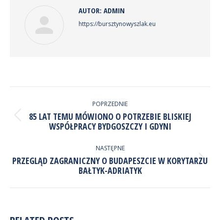
AUTOR:
ADMIN
https://bursztynowyszlak.eu
NAWIGACJA
WPISÓW
POPRZEDNIE
85 LAT TEMU MÓWIONO O POTRZEBIE BLISKIEJ
Poprzedni
WSPÓŁPRACY BYDGOSZCZY I GDYNI
wpis:
NASTĘPNE
PRZEGLĄD ZAGRANICZNY O BUDAPESZCIE W KORYTARZU
Następny
BAŁTYK-ADRIATYK
wpis:
RELATED POSTS