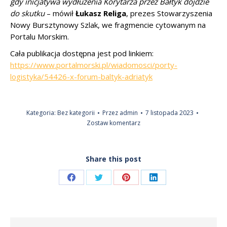
gdy inicjatywa wydłużenia Korytarza przez Bałtyk dojdzie
do skutku
– mówił
Łukasz
Religa
, prezes Stowarzyszenia
Nowy Bursztynowy Szlak, we fragmencie cytowanym na
Portalu Morskim.
Cała publikacja dostępna jest pod linkiem:
https://www.portalmorski.pl/wiadomosci/porty-
logistyka/54426-x-forum-baltyk-adriatyk
Kategoria:
Bez kategorii
Przez
admin
7 listopada 2023
Zostaw komentarz
Share this post
Share
Share
Share
Share
on
on
on
on
Facebook
Twitter
Pinterest
LinkedIn