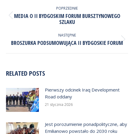
NAWIGACJA
WPISÓW
POPRZEDNIE
MEDIA O II BYDGOSKIM FORUM BURSZTYNOWEGO
Poprzedni
SZLAKU
wpis:
NASTĘPNE
Następny
BROSZURKA PODSUMOWUJĄCA II BYDGOSKIE FORUM
wpis:
RELATED POSTS
Pierwszy odcinek Iraq Development
Road oddany
21 stycznia 2026
Jest porozumienie ponadpolityczne, aby
Emilianowo powstało do 2030 roku