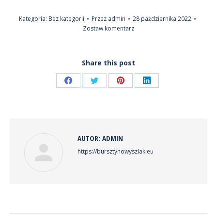
Kategoria:
Bez kategorii
Przez
admin
28 października 2022
Zostaw komentarz
Share this post
Share
Share
Share
Share
on
on
on
on
Facebook
Twitter
Pinterest
LinkedIn
AUTOR:
ADMIN
https://bursztynowyszlak.eu