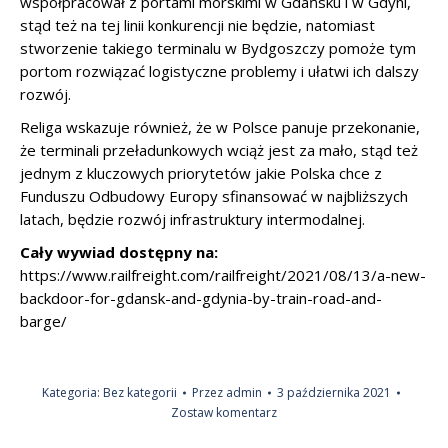
współpracował z portami morskimi w Gdańsku i w Gdyni,
stąd też na tej linii konkurencji nie będzie, natomiast
stworzenie takiego terminalu w Bydgoszczy pomoże tym
portom rozwiązać logistyczne problemy i ułatwi ich dalszy
rozwój.
Religa wskazuje również, że w Polsce panuje przekonanie,
że terminali przeładunkowych wciąż jest za mało, stąd też
jednym z kluczowych priorytetów jakie Polska chce z
Funduszu Odbudowy Europy sfinansować w najbliższych
latach, będzie rozwój infrastruktury intermodalnej.
Cały wywiad dostępny na:
https://www.railfreight.com/railfreight/2021/08/13/a-new-
backdoor-for-gdansk-and-gdynia-by-train-road-and-
barge/
Kategoria:
Bez kategorii
Przez
admin
3 października 2021
Zostaw komentarz