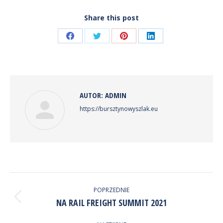
Share this post
Share
Share
Share
Share
on
on
on
on
Facebook
Twitter
Pinterest
LinkedIn
AUTOR:
ADMIN
https://bursztynowyszlak.eu
NAWIGACJA
WPISÓW
POPRZEDNIE
Poprzedni
NA RAIL FREIGHT SUMMIT 2021
wpis: