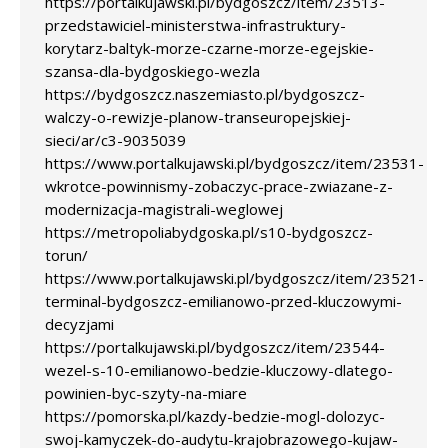
https://portalkujawski.pl/bydgoszcz/item/23513-
przedstawiciel-ministerstwa-infrastruktury-
korytarz-baltyk-morze-czarne-morze-egejskie-
szansa-dla-bydgoskiego-wezla
https://bydgoszcz.naszemiasto.pl/bydgoszcz-
walczy-o-rewizje-planow-transeuropejskiej-
sieci/ar/c3-9035039
https://www.portalkujawski.pl/bydgoszcz/item/23531-
wkrotce-powinnismy-zobaczyc-prace-zwiazane-z-
modernizacja-magistrali-weglowej
https://metropoliabydgoska.pl/s10-bydgoszcz-
torun/
https://www.portalkujawski.pl/bydgoszcz/item/23521-
terminal-bydgoszcz-emilianowo-przed-kluczowymi-
decyzjami
https://portalkujawski.pl/bydgoszcz/item/23544-
wezel-s-10-emilianowo-bedzie-kluczowy-dlatego-
powinien-byc-szyty-na-miare
https://pomorska.pl/kazdy-bedzie-mogl-dolozyc-
swoj-kamyczek-do-audytu-krajobrazowego-kujaw-