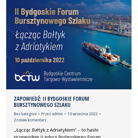
ZAPOWIEDŹ: II BYDGOSKIE FORUM
BURSZTYNOWEGO SZLAKU
Bez kategorii
Przez
admin
10 września 2022
Zostaw komentarz
,,Łącząc Bałtyk z Adriatykiem” – to hasło
przewodnie II edycji Bydgoskiego Forum