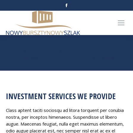
Facebook
page
opens
in
new
window
INVESTMENT & STOCK EXCHANGE
Jesteś tutaj:
Strona główna
Services
Investment & Stock Exchange
INVESTMENT SERVICES WE PROVIDE
Class aptent taciti sociosqu ad litora torquent per conubia
nostra, per inceptos himenaeos. Suspendisse ut libero
augue. Maecenas feugiat, nulla eget maximus elementum,
odio augue placerat est, nec semper nisl erat ac ex el