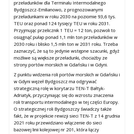
przeładunków dla Terminalu Intermodalnego
Bydgoszcz-Emilianowo, z prognozowanymi
przeładunkami w roku 2030 na poziomie 93,6 tys.
TEU oraz ponad 124 tysięcy TEU w roku 2031.
Przyjmując przelicznik 1 TEU = 12 ton, pozwoli to
osiągnąć pułap ponad 1,1 mln ton przeładunków w
2030 roku i blisko 1,5 mln ton w 2031 roku. Trzeba
zaznaczyć, że są to jedynie wstępne szacunki, gdyż
możliwe są większe przeładunki, chociażby ze
strony portów morskich w Gdańsku i w Gdyni.
Z punktu widzenia roli portów morskich w Gdańsku i
w Gdyni węzeł Bydgoszcz ma odgrywać
strategiczną rolę w korytarzu TEN-T Bałtyk-
Adriatyk, przyczyniając się do wzrostu znaczenia
roli transportu intermodalnego w tej części Europy.
O strategicznej roli Bydgoszczy świadczy także
fakt, że w projekcie rewizji sieci TEN-T z 14 grudnia
2021 roku przewidziano włączenie do sieci
bazowej linii kolejowej nr 201, która łączy