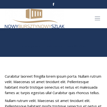
Facebook
page
opens
in
new
window
ALEX WINDFREE
Jesteś tutaj:
Strona główna
Testimonials
Alex Windfree
Curabitur laoreet fringilla lorem ipsum porta. Nullam rutrum
velit. Maecenas sit amet tincidunt elit. Pellentesque
habitant morbi tristique senectus et netus et malesuada
fames ac turpis egestas ulla! Curabitur quis rhoncus tellus.
Nullam rutrum velit. Maecenas sit amet tincidunt elit.
Pellentesque habitant morbi tristique senectus et netus et