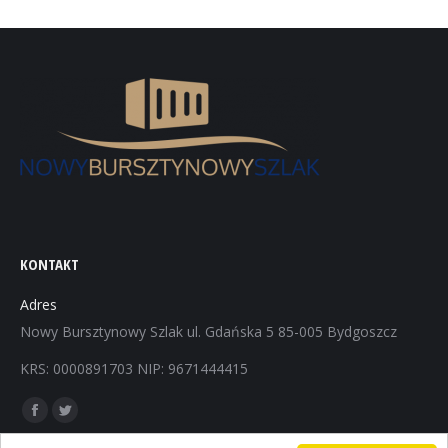
KONTAKT
Adres
Nowy Bursztynowy Szlak ul. Gdańska 5 85-005 Bydgoszcz
KRS: 0000891703 NIP: 9671444415
Znajdź nas na:
Facebook
Twitter
page
page